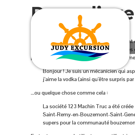
Page d’ex
[html ]
Ceci est une page d’exemple. C’est différent 
(dans la plupart des thèmes). La plupart des
pourrait ressembler à quelque chose comme 
Bonjour ! Je suis un mécanicien qui aspir
j’aime la vodka (ainsi qu’être surpris pa
…ou quelque chose comme cela :
La société 123 Machin Truc a été créée 
Saint-Remy-en-Bouzemont-Saint-Genest
supers pour la communauté bouzemon