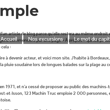
emple
d’un article de blog parce qu’elle restera au même endroit e
Accueil
Nos excursions
Le mot du capit
 gens commencent par une page « À propos » qui les présen
cela :
e à devenir acteur, et voici mon site. J’habite à Bordeaux, 
r la pluie soudaine lors de longues balades sur la plage au c
en 1971, et n’a cessé de proposer au public des machins-tr
-et-Isson, 123 Machin Truc emploie 2 000 personnes, et 
toise.