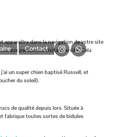
t apparaîtra dans la navigation de votre site
aine
Contact
te aux personnes visitant le site. Cela
j’ai un super chien baptisé Russell, et
oucher du soleil).
ucs de qualité depuis lors. Située à
fabrique toutes sortes de bidules